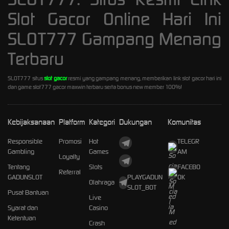
Slot Gacor Online Hari Ini
SLOT777 Gampang Menang
Terbaru
SLOT777 situs
slot gacor
resmi yang gampang menang, memberikan link slot gacor hari ini
dan game slot777 gacor maxwin terbaru serta bonus new member 100%!
Kebijaksanaan
Platform
Kategori
Dukungan
Komunitas
Responsible
Promosi
Hot
TELEGR
Gambling
Games
AM
Loyalty
Tentang
Slots
FACEBO
Referral
GADUNSLOT
PLAYGADUN
OK
Olahraga
SLOT_BOT
Pusat Bantuan
Live
Syarat dan
Casino
Ketentuan
Crash